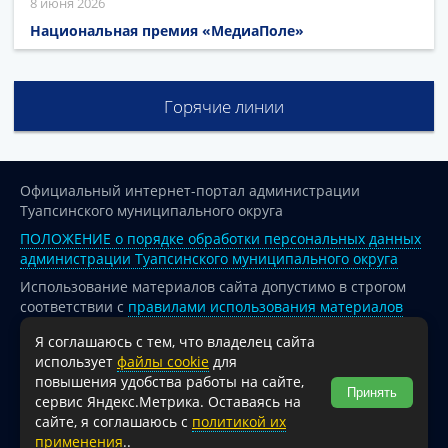
8 июня 2026
Национальная премия «МедиаПоле»
Горячие линии
Официальный интернет-портал администрации
Туапсинского муниципального округа
ПОЛОЖЕНИЕ о порядке обработки персональных данных
администрации Туапсинского муниципального округа
Использование материалов сайта допустимо в строгом
соответствии с
правилами использования материалов
опубликованных на сайте
Я соглашаюсь с тем, что владелец сайта
При перепечатке и использовании информации ссылка
использует
файлы cookie
для
на источник обязательна.
повышения удобства работы на сайте,
Принять
сервис Яндекс.Метрика. Оставаясь на
Для сайтов и страниц сети Интернет обязательна
сайте, я соглашаюсь с
политикой их
активная гиперссылка на официальный интернет-портал
применения
..
администрации Туапсинского муниципального округа.