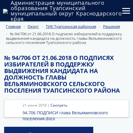
Администрация муниципального
образования Туапсинский
муниципальный округ Краснодарского
края
Главная
Округ
ТИК Туапсинская районная
Решения
Округ
№ 94/706 от 21.06.2018 О подписях избирателей в поддержку
выдвижения кандидата на должность главы Вельяминовского
Администрация
сельского поселения Туапсинского района
Муниципальные закупки
№ 94/706 ОТ 21.06.2018 О ПОДПИСЯХ
ИЗБИРАТЕЛЕЙ В ПОДДЕРЖКУ
Государственный и муниципальный контроль
ВЫДВИЖЕНИЯ КАНДИДАТА НА
ДОЛЖНОСТЬ ГЛАВЫ
Муниципальное имущество
ВЕЛЬЯМИНОВСКОГО СЕЛЬСКОГО
ПОСЕЛЕНИЯ ТУАПСИНСКОГО РАЙОНА
Публичные слушания и общественные обсуждения
21 июня 2018 |
Смотреть
Документы
94.706 ПОДПИСИ глава Вельяминовского
поселения.docx