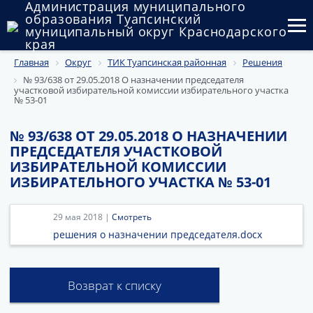
Администрация муниципального
образования Туапсинский
муниципальный округ Краснодарского
края
Главная
Округ
ТИК Туапсинская районная
Решения
Округ
№ 93/638 от 29.05.2018 О назначении председателя
участковой избирательной комиссии избирательного участка
Администрация
№ 53-01
Муниципальные закупки
№ 93/638 ОТ 29.05.2018 О НАЗНАЧЕНИИ
ПРЕДСЕДАТЕЛЯ УЧАСТКОВОЙ
Государственный и муниципальный контроль
ИЗБИРАТЕЛЬНОЙ КОМИССИИ
ИЗБИРАТЕЛЬНОГО УЧАСТКА № 53-01
Муниципальное имущество
29 мая 2018 |
Смотреть
Публичные слушания и общественные обсуждения
решения о назначении председателя.docx
Документы
Возврат к списку