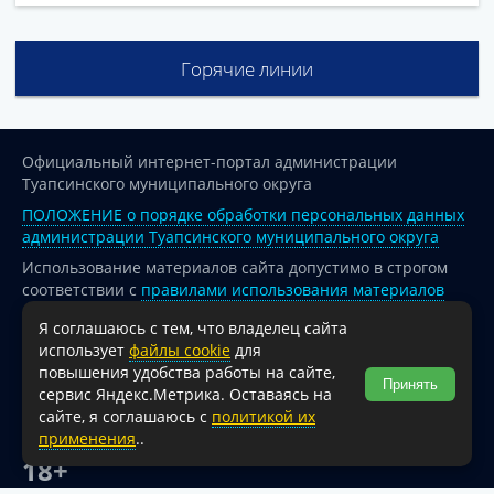
Горячие линии
Официальный интернет-портал администрации
Туапсинского муниципального округа
ПОЛОЖЕНИЕ о порядке обработки персональных данных
администрации Туапсинского муниципального округа
Использование материалов сайта допустимо в строгом
соответствии с
правилами использования материалов
опубликованных на сайте
Я соглашаюсь с тем, что владелец сайта
При перепечатке и использовании информации ссылка
использует
файлы cookie
для
на источник обязательна.
повышения удобства работы на сайте,
Принять
сервис Яндекс.Метрика. Оставаясь на
Для сайтов и страниц сети Интернет обязательна
сайте, я соглашаюсь с
политикой их
активная гиперссылка на официальный интернет-портал
применения
..
администрации Туапсинского муниципального округа.
18+