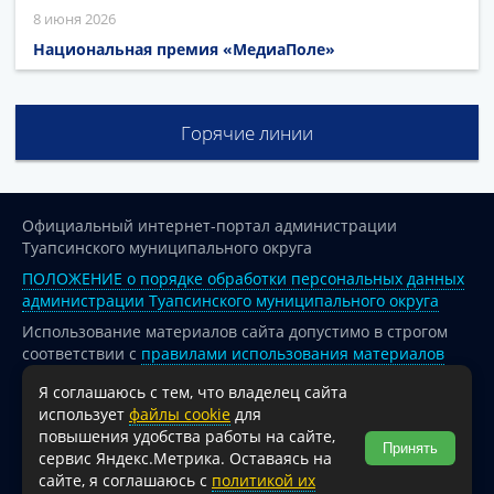
8 июня 2026
Национальная премия «МедиаПоле»
Горячие линии
Официальный интернет-портал администрации
Туапсинского муниципального округа
ПОЛОЖЕНИЕ о порядке обработки персональных данных
администрации Туапсинского муниципального округа
Использование материалов сайта допустимо в строгом
соответствии с
правилами использования материалов
опубликованных на сайте
Я соглашаюсь с тем, что владелец сайта
При перепечатке и использовании информации ссылка
использует
файлы cookie
для
на источник обязательна.
повышения удобства работы на сайте,
Принять
сервис Яндекс.Метрика. Оставаясь на
Для сайтов и страниц сети Интернет обязательна
сайте, я соглашаюсь с
политикой их
активная гиперссылка на официальный интернет-портал