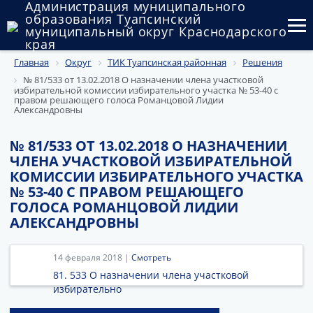
Администрация муниципального
образования Туапсинский
муниципальный округ Краснодарского
края
Главная
Округ
ТИК Туапсинская районная
Решения
Округ
№ 81/533 от 13.02.2018 О назначении члена участковой
избирательной комиссии избирательного участка № 53-40 с
Администрация
правом решающего голоса Романцовой Лидии
Александровны
Муниципальные закупки
№ 81/533 ОТ 13.02.2018 О НАЗНАЧЕНИИ
Государственный и муниципальный контроль
ЧЛЕНА УЧАСТКОВОЙ ИЗБИРАТЕЛЬНОЙ
КОМИССИИ ИЗБИРАТЕЛЬНОГО УЧАСТКА
Муниципальное имущество
№ 53-40 С ПРАВОМ РЕШАЮЩЕГО
ГОЛОСА РОМАНЦОВОЙ ЛИДИИ
Публичные слушания и общественные обсуждения
АЛЕКСАНДРОВНЫ
Документы
14 февраля 2018 |
Смотреть
81. 533 О назначении члена участковой
избирательно