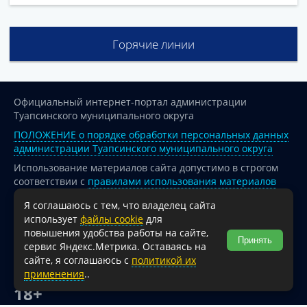
Горячие линии
Официальный интернет-портал администрации
Туапсинского муниципального округа
ПОЛОЖЕНИЕ о порядке обработки персональных данных
администрации Туапсинского муниципального округа
Использование материалов сайта допустимо в строгом
соответствии с
правилами использования материалов
опубликованных на сайте
Я соглашаюсь с тем, что владелец сайта
При перепечатке и использовании информации ссылка
использует
файлы cookie
для
на источник обязательна.
повышения удобства работы на сайте,
Принять
сервис Яндекс.Метрика. Оставаясь на
Для сайтов и страниц сети Интернет обязательна
сайте, я соглашаюсь с
политикой их
активная гиперссылка на официальный интернет-портал
применения
..
администрации Туапсинского муниципального округа.
18+