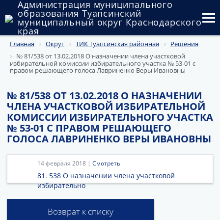
Администрация муниципального
образования Туапсинский
муниципальный округ Краснодарского
края
Главная
Округ
ТИК Туапсинская районная
Решения
Округ
№ 81/538 от 13.02.2018 О назначении члена участковой
избирательной комиссии избирательного участка № 53-01 с
Администрация
правом решающего голоса Лавриненко Веры Ивановны
Муниципальные закупки
№ 81/538 ОТ 13.02.2018 О НАЗНАЧЕНИИ
ЧЛЕНА УЧАСТКОВОЙ ИЗБИРАТЕЛЬНОЙ
Государственный и муниципальный контроль
КОМИССИИ ИЗБИРАТЕЛЬНОГО УЧАСТКА
№ 53-01 С ПРАВОМ РЕШАЮЩЕГО
Муниципальное имущество
ГОЛОСА ЛАВРИНЕНКО ВЕРЫ ИВАНОВНЫ
Публичные слушания и общественные обсуждения
14 февраля 2018 |
Смотреть
Документы
81. 538 О назначении члена участковой
избирательно
Возврат к списку