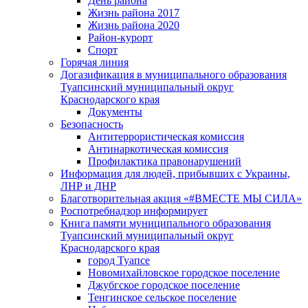
День района
Жизнь района 2017
Жизнь района 2020
Район-курорт
Спорт
Горячая линия
Догазификация в муниципального образования
Туапсинский муниципальный округ
Краснодарского края
Документы
Безопасность
Антитеррористическая комиссия
Антинаркотическая комиссия
Профилактика правонарушений
Информация для людей, прибывших с Украины,
ЛНР и ДНР
Благотворительная акция «#ВМЕСТЕ МЫ СИЛА»
Роспотребнадзор информирует
Книга памяти муниципального образования
Туапсинский муниципальный округ
Краснодарского края
город Туапсе
Новомихайловское городское поселение
Джубгское городское поселение
Тенгинское сельское поселение