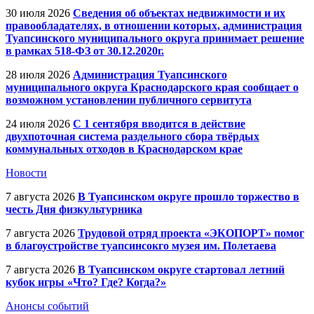
30 июля 2026
Сведения об объектах недвижимости и их
правообладателях, в отношении которых, администрация
Туапсинского муниципального округа принимает решение
в рамках 518-ФЗ от 30.12.2020г.
28 июля 2026
Администрация Туапсинского
муниципального округа Краснодарского края сообщает о
возможном установлении публичного сервитута
24 июля 2026
С 1 сентября вводится в действие
двухпоточная система раздельного сбора твёрдых
коммунальных отходов в Краснодарском крае
Новости
7 августа 2026
В Туапсинском округе прошло торжество в
честь Дня физкультурника
7 августа 2026
Трудовой отряд проекта «ЭКОПОРТ» помог
в благоустройстве туапсинсокго музея им. Полетаева
7 августа 2026
В Туапсинском округе стартовал летний
кубок игры «Что? Где? Когда?»
Анонсы событий