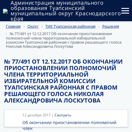
Администрация муниципального
образования Туапсинский
муниципальный округ Краснодарского
края
Главная
Округ
ТИК Туапсинская районная
Решения
Округ
№ 77/491 от 12.12.2017 Об окончании приостановлении
полномочий члена территориальной избирательной
Администрация
комиссии Туапсинская районная с правом решающего голоса
Николая Александровича Лоскутова
Муниципальные закупки
№ 77/491 ОТ 12.12.2017 ОБ ОКОНЧАНИИ
Государственный и муниципальный контроль
ПРИОСТАНОВЛЕНИИ ПОЛНОМОЧИЙ
ЧЛЕНА ТЕРРИТОРИАЛЬНОЙ
Муниципальное имущество
ИЗБИРАТЕЛЬНОЙ КОМИССИИ
ТУАПСИНСКАЯ РАЙОННАЯ С ПРАВОМ
Публичные слушания и общественные обсуждения
РЕШАЮЩЕГО ГОЛОСА НИКОЛАЯ
АЛЕКСАНДРОВИЧА ЛОСКУТОВА
Документы
12 декабря 2017 |
Смотреть
Об окончании приостановлении полномочий
член