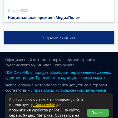
8 июня 2026
Национальная премия «МедиаПоле»
Горячие линии
Официальный интернет-портал администрации
Туапсинского муниципального округа
ПОЛОЖЕНИЕ о порядке обработки персональных данных
администрации Туапсинского муниципального округа
Использование материалов сайта допустимо в строгом
соответствии с
правилами использования материалов
опубликованных на сайте
Я соглашаюсь с тем, что владелец сайта
При перепечатке и использовании информации ссылка
использует
файлы cookie
для
на источник обязательна.
повышения удобства работы на сайте,
Принять
сервис Яндекс.Метрика. Оставаясь на
Для сайтов и страниц сети Интернет обязательна