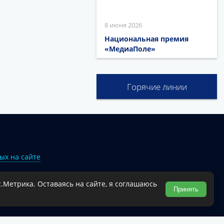
8 июня 2026
Национальная премия
«МедиаПоле»
Горячие линии
ых на сайте
.Метрика. Оставаясь на сайте, я соглашаюсь
Туапсинского муниципального округа.
Принять