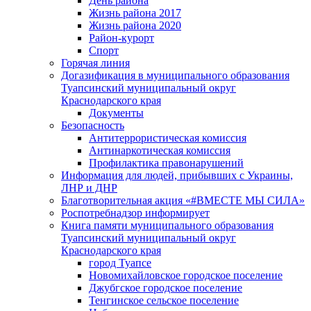
День района
Жизнь района 2017
Жизнь района 2020
Район-курорт
Спорт
Горячая линия
Догазификация в муниципального образования
Туапсинский муниципальный округ
Краснодарского края
Документы
Безопасность
Антитеррористическая комиссия
Антинаркотическая комиссия
Профилактика правонарушений
Информация для людей, прибывших с Украины,
ЛНР и ДНР
Благотворительная акция «#ВМЕСТЕ МЫ СИЛА»
Роспотребнадзор информирует
Книга памяти муниципального образования
Туапсинский муниципальный округ
Краснодарского края
город Туапсе
Новомихайловское городское поселение
Джубгское городское поселение
Тенгинское сельское поселение