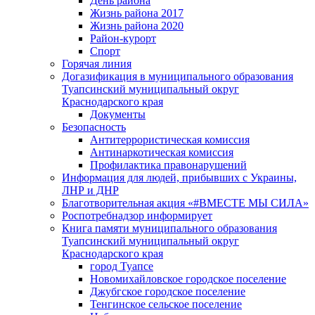
День района
Жизнь района 2017
Жизнь района 2020
Район-курорт
Спорт
Горячая линия
Догазификация в муниципального образования
Туапсинский муниципальный округ
Краснодарского края
Документы
Безопасность
Антитеррористическая комиссия
Антинаркотическая комиссия
Профилактика правонарушений
Информация для людей, прибывших с Украины,
ЛНР и ДНР
Благотворительная акция «#ВМЕСТЕ МЫ СИЛА»
Роспотребнадзор информирует
Книга памяти муниципального образования
Туапсинский муниципальный округ
Краснодарского края
город Туапсе
Новомихайловское городское поселение
Джубгское городское поселение
Тенгинское сельское поселение