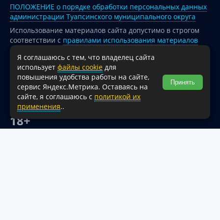
ПОЛОЖЕНИЕ о порядке обработки персональных данных
администрации Туапсинского муниципального округа
Использование материалов сайта допустимо в строгом
соответствии с
правилами использования материалов
опубликованных на сайте
Я соглашаюсь с тем, что владелец сайта
При перепечатке и использовании информации ссылка
использует
файлы cookie
для
на источник обязательна.
повышения удобства работы на сайте,
Принять
сервис Яндекс.Метрика. Оставаясь на
Для сайтов и страниц сети Интернет обязательна
сайте, я соглашаюсь с
политикой их
активная гиперссылка на официальный интернет-портал
применения
..
администрации Туапсинского муниципального округа.
18+