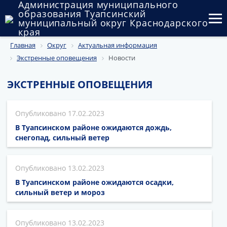
Администрация муниципального
образования Туапсинский
муниципальный округ Краснодарского
края
Главная
Округ
Актуальная информация
Округ
Экстренные оповещения
Новости
Администрация
ЭКСТРЕННЫЕ ОПОВЕЩЕНИЯ
Муниципальные закупки
17.02.2023
Государственный и муниципальный контроль
В Туапсинском районе ожидаются дождь,
Муниципальное имущество
снегопад, сильный ветер
Публичные слушания и общественные обсуждения
13.02.2023
Документы
В Туапсинском районе ожидаются осадки,
сильный ветер и мороз
13.02.2023