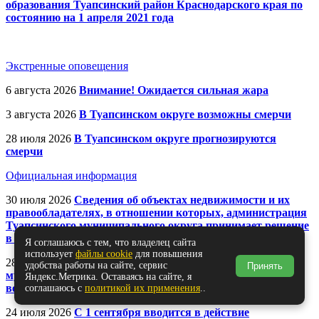
образования Туапсинский район Краснодарского края по
состоянию на 1 апреля 2021 года
Экстренные оповещения
6 августа 2026
Внимание! Ожидается сильная жара
3 августа 2026
В Туапсинском округе возможны смерчи
28 июля 2026
В Туапсинском округе прогнозируются
смерчи
Официальная информация
30 июля 2026
Сведения об объектах недвижимости и их
правообладателях, в отношении которых, администрация
Туапсинского муниципального округа принимает решение
в рамках 518-ФЗ от 30.12.2020г.
Я соглашаюсь с тем, что владелец сайта
использует
файлы cookie
для повышения
28 июля 2026
Администрация Туапсинского
удобства работы на сайте, сервис
Принять
муниципального округа Краснодарского края сообщает о
Яндекс.Метрика. Оставаясь на сайте, я
возможном установлении публичного сервитута
соглашаюсь с
политикой их применения
..
24 июля 2026
С 1 сентября вводится в действие