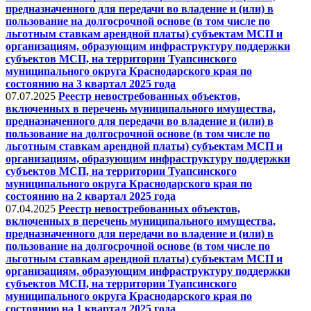
предназначенного для передачи во владение и (или) в
пользование на долгосрочной основе (в том числе по
льготным ставкам арендной платы) субъектам МСП и
организациям, образующим инфраструктуру поддержки
субъектов МСП, на территории Туапсинского
муниципального округа Краснодарского края по
состоянию на 3 квартал 2025 года
07.07.2025
Реестр невостребованных объектов,
включенных в перечень муниципального имущества,
предназначенного для передачи во владение и (или) в
пользование на долгосрочной основе (в том числе по
льготным ставкам арендной платы) субъектам МСП и
организациям, образующим инфраструктуру поддержки
субъектов МСП, на территории Туапсинского
муниципального округа Краснодарского края по
состоянию на 2 квартал 2025 года
07.04.2025
Реестр невостребованных объектов,
включенных в перечень муниципального имущества,
предназначенного для передачи во владение и (или) в
пользование на долгосрочной основе (в том числе по
льготным ставкам арендной платы) субъектам МСП и
организациям, образующим инфраструктуру поддержки
субъектов МСП, на территории Туапсинского
муниципального округа Краснодарского края по
состоянию на 1 квартал 2025 года