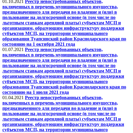
01.10.2021
Реестр невостребованных объектов,
включенных в перечень муниципального имущества,
предназначенного для передачи во владение и (или) в
пользование на долгосрочной основе (в том числе по
льготным ставкам арендной платы) субъектам МСП и
организациям, образующим инфраструктуру поддержки
субъектов МСП, на территории муниципального
образования Туапсинский район Краснодарского края по
состоянию на 1 октября 2021 года
01.07.2021
Реестр невостребованных объектов,
включенных в перечень муниципального имущества,
предназначенного для передачи во владение и (или) в
пользование на долгосрочной основе (в том числе по
льготным ставкам арендной платы) субъектам МСП и
организациям, образующим инфраструктуру поддержки
субъектов МСП, на территории муниципального
образования Туапсинский район Краснодарского края по
состоянию на 1 июля 2021 года
01.04.2021
Реестр невостребованных объектов,
включенных в перечень муниципального имущества,
предназначенного для передачи во владение и (или) в
пользование на долгосрочной основе (в том числе по
льготным ставкам арендной платы) субъектам МСП и
организациям, образующим инфраструктуру поддержки
субъектов МСП, на территории муниципального