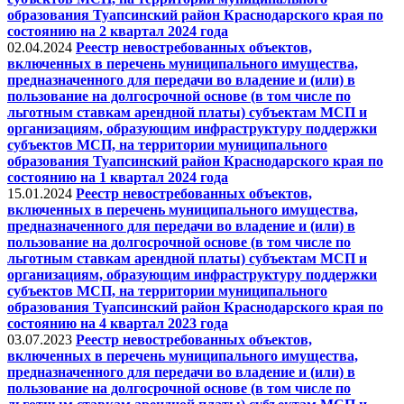
образования Туапсинский район Краснодарского края по
состоянию на 2 квартал 2024 года
02.04.2024
Реестр невостребованных объектов,
включенных в перечень муниципального имущества,
предназначенного для передачи во владение и (или) в
пользование на долгосрочной основе (в том числе по
льготным ставкам арендной платы) субъектам МСП и
организациям, образующим инфраструктуру поддержки
субъектов МСП, на территории муниципального
образования Туапсинский район Краснодарского края по
состоянию на 1 квартал 2024 года
15.01.2024
Реестр невостребованных объектов,
включенных в перечень муниципального имущества,
предназначенного для передачи во владение и (или) в
пользование на долгосрочной основе (в том числе по
льготным ставкам арендной платы) субъектам МСП и
организациям, образующим инфраструктуру поддержки
субъектов МСП, на территории муниципального
образования Туапсинский район Краснодарского края по
состоянию на 4 квартал 2023 года
03.07.2023
Реестр невостребованных объектов,
включенных в перечень муниципального имущества,
предназначенного для передачи во владение и (или) в
пользование на долгосрочной основе (в том числе по