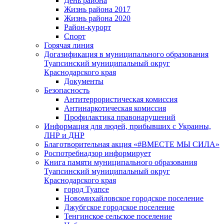
День района
Жизнь района 2017
Жизнь района 2020
Район-курорт
Спорт
Горячая линия
Догазификация в муниципального образования
Туапсинский муниципальный округ
Краснодарского края
Документы
Безопасность
Антитеррористическая комиссия
Антинаркотическая комиссия
Профилактика правонарушений
Информация для людей, прибывших с Украины,
ЛНР и ДНР
Благотворительная акция «#ВМЕСТЕ МЫ СИЛА»
Роспотребнадзор информирует
Книга памяти муниципального образования
Туапсинский муниципальный округ
Краснодарского края
город Туапсе
Новомихайловское городское поселение
Джубгское городское поселение
Тенгинское сельское поселение