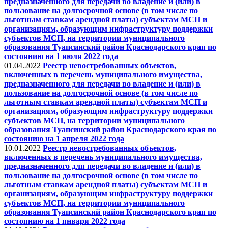
предназначенного для передачи во владение и (или) в
пользование на долгосрочной основе (в том числе по
льготным ставкам арендной платы) субъектам МСП и
организациям, образующим инфраструктуру поддержки
субъектов МСП, на территории муниципального
образования Туапсинский район Краснодарского края по
состоянию на 1 июля 2022 года
01.04.2022
Реестр невостребованных объектов,
включенных в перечень муниципального имущества,
предназначенного для передачи во владение и (или) в
пользование на долгосрочной основе (в том числе по
льготным ставкам арендной платы) субъектам МСП и
организациям, образующим инфраструктуру поддержки
субъектов МСП, на территории муниципального
образования Туапсинский район Краснодарского края по
состоянию на 1 апреля 2022 года
10.01.2022
Реестр невостребованных объектов,
включенных в перечень муниципального имущества,
предназначенного для передачи во владение и (или) в
пользование на долгосрочной основе (в том числе по
льготным ставкам арендной платы) субъектам МСП и
организациям, образующим инфраструктуру поддержки
субъектов МСП, на территории муниципального
образования Туапсинский район Краснодарского края по
состоянию на 1 января 2022 года