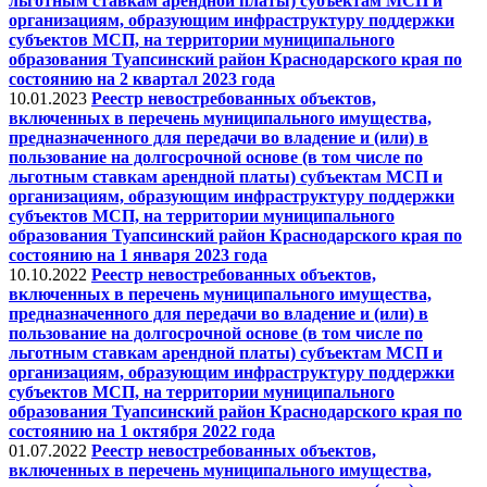
льготным ставкам арендной платы) субъектам МСП и
организациям, образующим инфраструктуру поддержки
субъектов МСП, на территории муниципального
образования Туапсинский район Краснодарского края по
состоянию на 2 квартал 2023 года
10.01.2023
Реестр невостребованных объектов,
включенных в перечень муниципального имущества,
предназначенного для передачи во владение и (или) в
пользование на долгосрочной основе (в том числе по
льготным ставкам арендной платы) субъектам МСП и
организациям, образующим инфраструктуру поддержки
субъектов МСП, на территории муниципального
образования Туапсинский район Краснодарского края по
состоянию на 1 января 2023 года
10.10.2022
Реестр невостребованных объектов,
включенных в перечень муниципального имущества,
предназначенного для передачи во владение и (или) в
пользование на долгосрочной основе (в том числе по
льготным ставкам арендной платы) субъектам МСП и
организациям, образующим инфраструктуру поддержки
субъектов МСП, на территории муниципального
образования Туапсинский район Краснодарского края по
состоянию на 1 октября 2022 года
01.07.2022
Реестр невостребованных объектов,
включенных в перечень муниципального имущества,