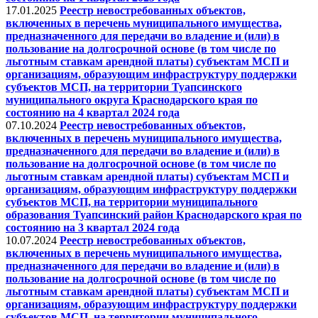
17.01.2025
Реестр невостребованных объектов,
включенных в перечень муниципального имущества,
предназначенного для передачи во владение и (или) в
пользование на долгосрочной основе (в том числе по
льготным ставкам арендной платы) субъектам МСП и
организациям, образующим инфраструктуру поддержки
субъектов МСП, на территории Туапсинского
муниципального округа Краснодарского края по
состоянию на 4 квартал 2024 года
07.10.2024
Реестр невостребованных объектов,
включенных в перечень муниципального имущества,
предназначенного для передачи во владение и (или) в
пользование на долгосрочной основе (в том числе по
льготным ставкам арендной платы) субъектам МСП и
организациям, образующим инфраструктуру поддержки
субъектов МСП, на территории муниципального
образования Туапсинский район Краснодарского края по
состоянию на 3 квартал 2024 года
10.07.2024
Реестр невостребованных объектов,
включенных в перечень муниципального имущества,
предназначенного для передачи во владение и (или) в
пользование на долгосрочной основе (в том числе по
льготным ставкам арендной платы) субъектам МСП и
организациям, образующим инфраструктуру поддержки
субъектов МСП, на территории муниципального