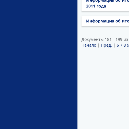
Информация об ито
2011 года
Информация об итог
Документы 181 - 199 из
Начало
|
Пред.
|
6
7
8