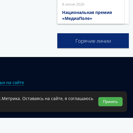
8 июня 2026
Национальная премия
«МедиаПоле»
Горячие линии
ых на сайте
.Метрика. Оставаясь на сайте, я соглашаюсь
Туапсинского муниципального округа.
Принять