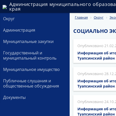
Администрация муниципального образова
края
Главная
Округ
Эко
Округ
Администрация
СОЦИАЛЬНО ЭК
Муниципальные закупки
21.02.
Государственный и
Информация об ито
муниципальный контроль
Туапсинский район 
Муниципальное имущество
28.12.
Публичные слушания и
Информация об ито
общественные обсуждения
Туапсинский район з
Документы
24.10.
Информация об ито
Туапсинский район з