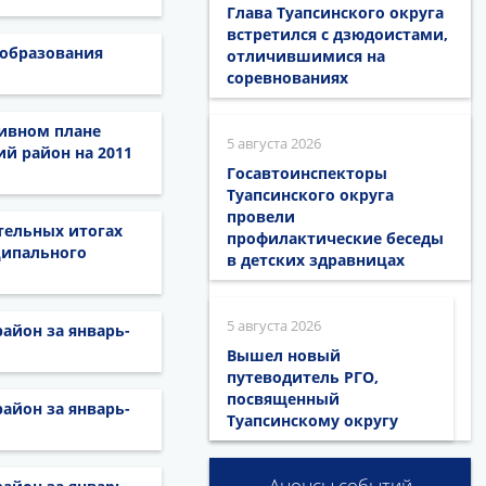
Глава Туапсинского округа
встретился с дзюдоистами,
 образования
отличившимися на
соревнованиях
тивном плане
5 августа 2026
й район на 2011
Госавтоинспекторы
Туапсинского округа
провели
ительных итогах
профилактические беседы
ципального
в детских здравницах
5 августа 2026
айон за январь-
Вышел новый
путеводитель РГО,
посвященный
айон за январь-
Туапсинскому округу
Анонсы событий