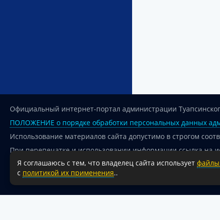
Официальный интернет-портал администрации Туапсинског
ПОЛОЖЕНИЕ о порядке обработки персональных данных адм
Использование материалов сайта допустимо в строгом соот
При перепечатке и использовании информации ссылка на и
Я соглашаюсь с тем, что владелец сайта использует
файлы 
Для сайтов и страниц сети Интернет обязательна активная
с
политикой их применения
..
18+