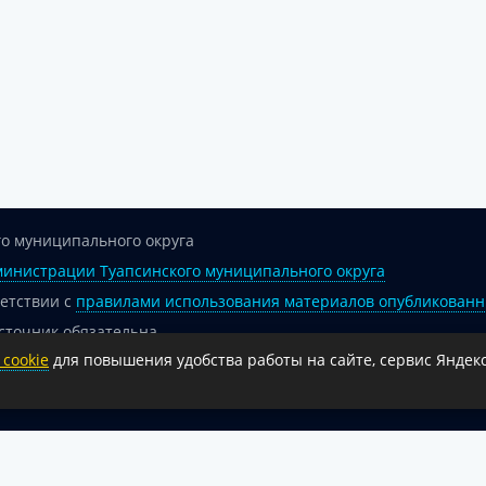
о муниципального округа
инистрации Туапсинского муниципального округа
ветствии с
правилами использования материалов опубликованн
сточник обязательна.
cookie
для повышения удобства работы на сайте, сервис Яндекс
 гиперссылка на официальный интернет-портал администрации 