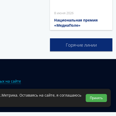
8 июня 2026
Национальная премия
«МедиаПоле»
Горячие линии
ых на сайте
.Метрика. Оставаясь на сайте, я соглашаюсь
Туапсинского муниципального округа.
Принять