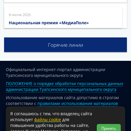
8 июня 2026
Национальная премия «МедиаПоле»
Горячие линии
Официальный интернет-портал администрации
Туапсинского муниципального округа
ПОЛОЖЕНИЕ о порядке обработки персональных данных
администрации Туапсинского муниципального округа
Использование материалов сайта допустимо в строгом
соответствии с
правилами использования материалов
опубликованных на сайте
Я соглашаюсь с тем, что владелец сайта
При перепечатке и использовании информации ссылка
использует
файлы cookie
для
на источник обязательна.
повышения удобства работы на сайте,
Принять