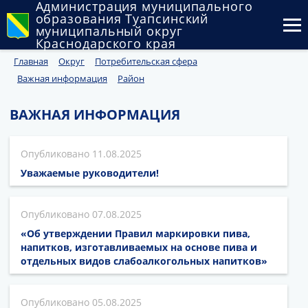
Администрация муниципального
образования Туапсинский
муниципальный округ
Краснодарского края
Главная
Округ
Потребительская сфера
Округ
Важная информация
Район
Администрация
ВАЖНАЯ ИНФОРМАЦИЯ
Муниципальные закупки
11.08.2025
Государственный и муниципальный контроль
Уважаемые руководители!
Муниципальное имущество
07.08.2025
Публичные слушания и общественные обсуждения
«Об утверждении Правил маркировки пива,
Документы
напитков, изготавливаемых на основе пива и
отдельных видов слабоалкогольных напитков»
05.08.2025